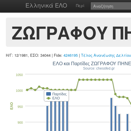
Ελληνικά ΕΛΟ
Περί
ΖΩΓΡΑΦΟΥ Π
Η/Γ: 12/1981, ΕΣΟ: 34044 | Fide:
4246195
|
Τέλος Ανανέωσης Δελτίου
ΕΛΟ και Παρτίδες ΖΩΓΡΑΦΟΥ ΠΗ
Source: chessfed.gr
1050
1000
Παρτίδες
ΕΛΟ
ΕΛΟ
950
900