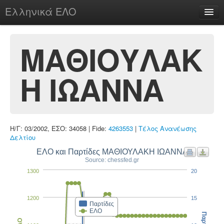
Ελληνικά ΕΛΟ
Περί
ΜΑΘΙΟΥΛΑΚ
Η ΙΩΑΝΝΑ
chesstu.be @ discord
Login
Η/Γ: 03/2002, ΕΣΟ: 34058 | Fide:
4263553
|
Τέλος Ανανέωσης
Δελτίου
ΕΛΟ και Παρτίδες ΜΑΘΙΟΥΛΑΚΗ ΙΩΑΝΝΑ
Source: chessfed.gr
1300
20
1200
15
Παρτίδες
ΕΛΟ