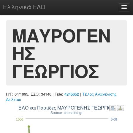
Ελληνικά ΕΛΟ
Περί
ΜΑΥΡΟΓΕΝ
ΗΣ
chesstu.be @ discord
Login
ΓΕΩΡΓΙΟΣ
Η/Γ: 04/1995, ΕΣΟ: 34140 | Fide:
4245652
|
Τέλος Ανανέωσης
Δελτίου
ΕΛΟ και Παρτίδες ΜΑΥΡΟΓΕΝΗΣ ΓΕΩΡΓΙΟΣ
Source: chessfed.gr
1006
0.08