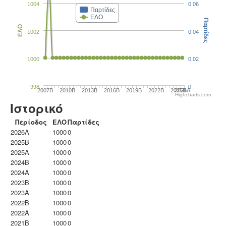
1004
0.06
Παρτίδες
ΕΛΟ
Παρτίδες
ΕΛΟ
1002
0.04
1000
0.02
998
0
2007B
2010B
2013B
2016B
2019B
2022B
2025B
2026A
Highcharts.com
Ιστορικό
Περίοδος
ΕΛΟ
Παρτίδες
2026A
1000
0
2025B
1000
0
2025A
1000
0
2024B
1000
0
2024A
1000
0
2023B
1000
0
2023Α
1000
0
2022B
1000
0
2022A
1000
0
2021B
1000
0