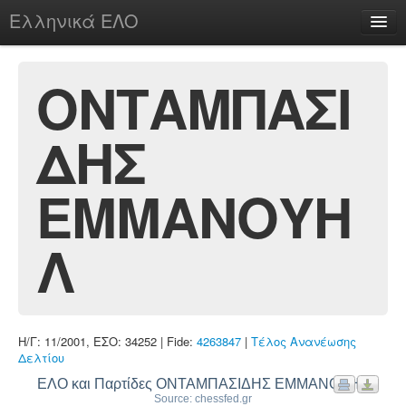
Ελληνικά ΕΛΟ
Περί
ΟΝΤΑΜΠΑΣΙ
ΔΗΣ
chesstu.be @ discord
Login
ΕΜΜΑΝΟΥΗ
Λ
Η/Γ: 11/2001, ΕΣΟ: 34252 | Fide:
4263847
|
Τέλος Ανανέωσης
Δελτίου
ΕΛΟ και Παρτίδες ΟΝΤΑΜΠΑΣΙΔΗΣ ΕΜΜΑΝΟΥΗΛ
Source: chessfed.gr