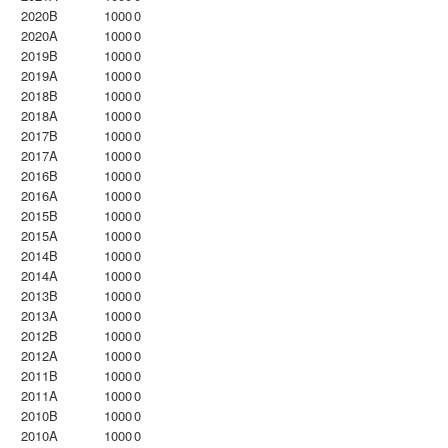
2020B
1000
0
2020A
1000
0
2019B
1000
0
2019A
1000
0
2018B
1000
0
2018A
1000
0
2017B
1000
0
2017A
1000
0
2016B
1000
0
2016A
1000
0
2015B
1000
0
2015A
1000
0
2014B
1000
0
2014A
1000
0
2013B
1000
0
2013A
1000
0
2012B
1000
0
2012A
1000
0
2011B
1000
0
2011A
1000
0
2010B
1000
0
2010A
1000
0