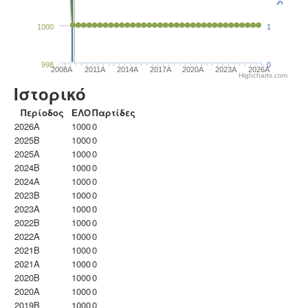
1000
1
998
0
2008A
2011A
2014A
2017A
2020A
2023Α
2026A
Highcharts.com
Ιστορικό
Περίοδος
ΕΛΟ
Παρτίδες
2026A
1000
0
2025B
1000
0
2025A
1000
0
2024B
1000
0
2024A
1000
0
2023B
1000
0
2023Α
1000
0
2022B
1000
0
2022A
1000
0
2021B
1000
0
2021A
1000
0
2020B
1000
0
2020A
1000
0
2019B
1000
0