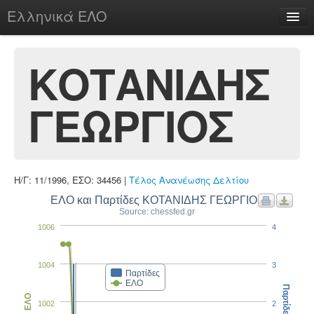
Ελληνικά ΕΛΟ
Περί
ΚΟΤΑΝΙΔΗΣ
ΓΕΩΡΓΙΟΣ
chesstu.be @ discord
Login
Η/Γ: 11/1996, ΕΣΟ: 34456 |
Τέλος Ανανέωσης Δελτίου
ΕΛΟ και Παρτίδες ΚΟΤΑΝΙΔΗΣ ΓΕΩΡΓΙΟΣ
Source: chessfed.gr
1006
4
1004
3
Παρτίδες
ΕΛΟ
Παρτίδες
ΕΛΟ
1002
2