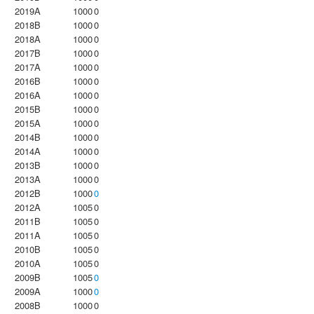
2019A
1000
0
2018B
1000
0
2018A
1000
0
2017B
1000
0
2017A
1000
0
2016B
1000
0
2016A
1000
0
2015B
1000
0
2015A
1000
0
2014B
1000
0
2014A
1000
0
2013B
1000
0
2013A
1000
0
2012B
1000
0
2012A
1005
0
2011B
1005
0
2011A
1005
0
2010B
1005
0
2010A
1005
0
2009B
1005
0
2009A
1000
0
2008B
1000
0