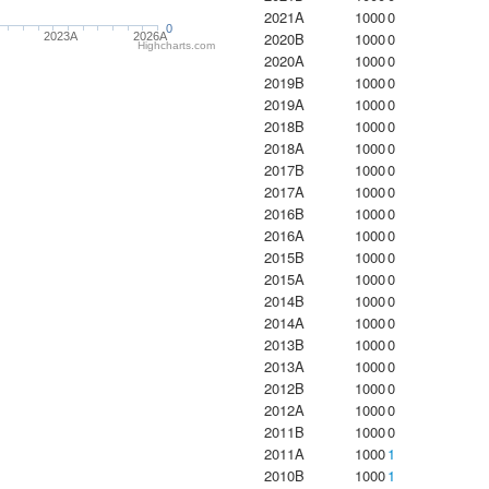
2021A
1000
0
0
2020B
1000
0
2023Α
2026A
Highcharts.com
2020A
1000
0
2019B
1000
0
2019A
1000
0
2018B
1000
0
2018A
1000
0
2017B
1000
0
2017A
1000
0
2016B
1000
0
2016A
1000
0
2015B
1000
0
2015A
1000
0
2014B
1000
0
2014A
1000
0
2013B
1000
0
2013A
1000
0
2012B
1000
0
2012A
1000
0
2011B
1000
0
2011A
1000
1
2010B
1000
1