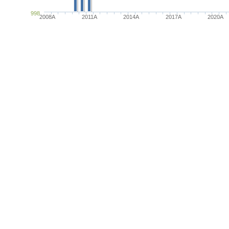
998
2008A
2011A
2014A
2017A
2020A