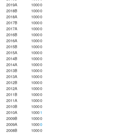
2019A
1000
0
2018B
1000
0
2018A
1000
0
2017B
1000
0
2017A
1000
0
2016B
1000
0
2016A
1000
0
2015B
1000
0
2015A
1000
0
2014B
1000
0
2014A
1000
0
2013B
1000
0
2013A
1000
0
2012B
1000
0
2012A
1000
0
2011B
1000
0
2011A
1000
0
2010B
1000
0
2010A
1000
1
2009B
1000
0
2009A
1000
0
2008B
1000
0