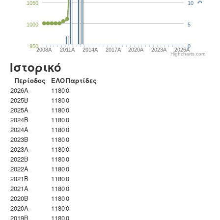
1050
10
1000
5
950
0
2008A
2011A
2014A
2017A
2020A
2023Α
2026A
Highcharts.com
Ιστορικό
Περίοδος
ΕΛΟ
Παρτίδες
2026A
1180
0
2025B
1180
0
2025A
1180
0
2024B
1180
0
2024A
1180
0
2023B
1180
0
2023Α
1180
0
2022B
1180
0
2022A
1180
0
2021B
1180
0
2021A
1180
0
2020B
1180
0
2020A
1180
0
2019B
1180
0