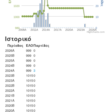
Παρτίδες
ΕΛΟ
1020
20
1000
10
980
0
2008A
2011A
2014A
2017A
2020A
2023Α
2026A
Highcharts.com
Ιστορικό
Περίοδος
ΕΛΟ
Παρτίδες
2026A
999
0
2025B
999
0
2025A
999
0
2024B
999
0
2024A
999
3
2023B
1015
0
2023Α
1015
0
2022B
1015
0
2022A
1015
0
2021B
1015
0
2021A
1015
0
2020B
1015
0
2020A
1015
0