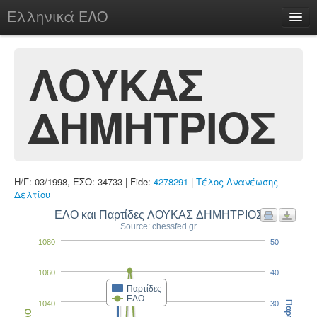
Ελληνικά ΕΛΟ
Περί
ΛΟΥΚΑΣ
ΔΗΜΗΤΡΙΟΣ
chesstu.be @ discord
Login
Η/Γ: 03/1998, ΕΣΟ: 34733 | Fide:
4278291
|
Τέλος Ανανέωσης
Δελτίου
ΕΛΟ και Παρτίδες ΛΟΥΚΑΣ ΔΗΜΗΤΡΙΟΣ
Source: chessfed.gr
1080
50
1060
40
Παρτίδες
ΕΛΟ
1040
30