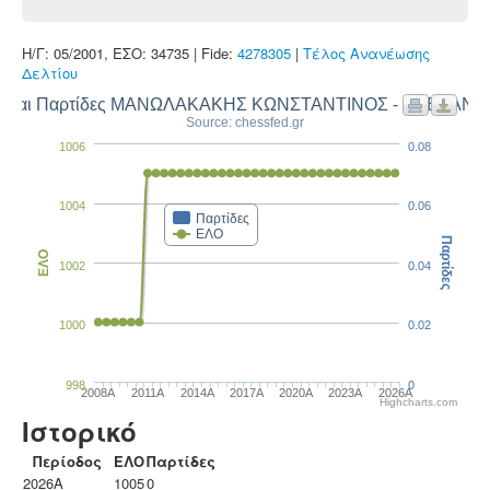
Η/Γ: 05/2001, ΕΣΟ: 34735 | Fide:
4278305
|
Τέλος Ανανέωσης
Δελτίου
 και Παρτίδες ΜΑΝΩΛΑΚΑΚΗΣ ΚΩΝΣΤΑΝΤΙΝΟΣ - ΑΛΕΞΑΝ
Source: chessfed.gr
1006
0.08
1004
0.06
Παρτίδες
ΕΛΟ
Παρτίδες
ΕΛΟ
1002
0.04
1000
0.02
998
0
2008A
2011A
2014A
2017A
2020A
2023Α
2026A
Highcharts.com
Ιστορικό
Περίοδος
ΕΛΟ
Παρτίδες
2026A
1005
0