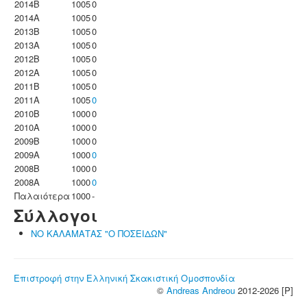
2014B
1005
0
2014A
1005
0
2013B
1005
0
2013A
1005
0
2012B
1005
0
2012A
1005
0
2011B
1005
0
2011A
1005
0
2010B
1000
0
2010A
1000
0
2009B
1000
0
2009A
1000
0
2008B
1000
0
2008A
1000
0
Παλαιότερα
1000
-
Σύλλογοι
ΝΟ ΚΑΛΑΜΑΤΑΣ "Ο ΠΟΣΕΙΔΩΝ"
Επιστροφή στην Ελληνική Σκακιστική Ομοσπονδία
©
Andreas Andreou
2012-2026 [P]