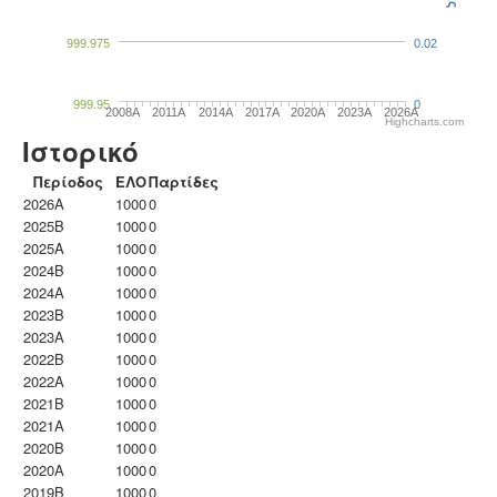
999.975
0.02
999.95
0
2008A
2011A
2014A
2017A
2020A
2023Α
2026A
Highcharts.com
Ιστορικό
Περίοδος
ΕΛΟ
Παρτίδες
2026A
1000
0
2025B
1000
0
2025A
1000
0
2024B
1000
0
2024A
1000
0
2023B
1000
0
2023Α
1000
0
2022B
1000
0
2022A
1000
0
2021B
1000
0
2021A
1000
0
2020B
1000
0
2020A
1000
0
2019B
1000
0