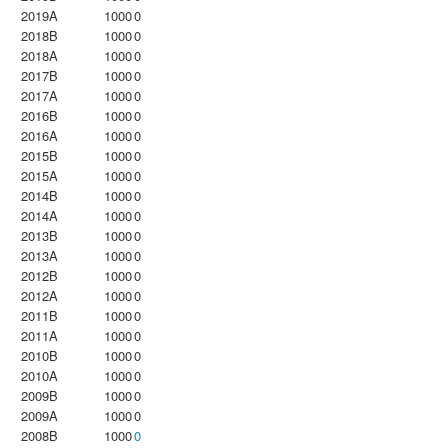
2019A
1000
0
2018B
1000
0
2018A
1000
0
2017B
1000
0
2017A
1000
0
2016B
1000
0
2016A
1000
0
2015B
1000
0
2015A
1000
0
2014B
1000
0
2014A
1000
0
2013B
1000
0
2013A
1000
0
2012B
1000
0
2012A
1000
0
2011B
1000
0
2011A
1000
0
2010B
1000
0
2010A
1000
0
2009B
1000
0
2009A
1000
0
2008B
1000
0