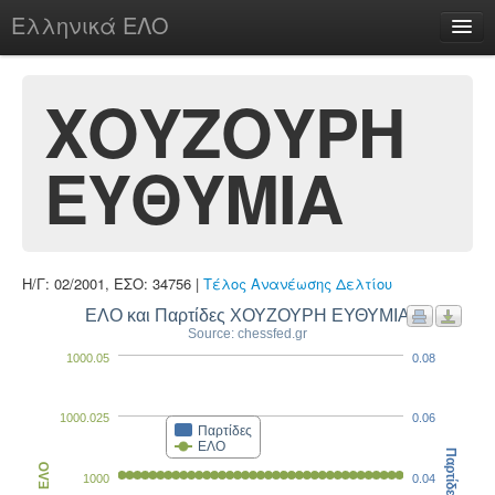
Ελληνικά ΕΛΟ
Περί
ΧΟΥΖΟΥΡΗ
ΕΥΘΥΜΙΑ
chesstu.be @ discord
Login
Η/Γ: 02/2001, ΕΣΟ: 34756 |
Τέλος Ανανέωσης Δελτίου
ΕΛΟ και Παρτίδες ΧΟΥΖΟΥΡΗ ΕΥΘΥΜΙΑ
Source: chessfed.gr
1000.05
0.08
1000.025
0.06
Παρτίδες
ΕΛΟ
Παρτίδες
ΕΛΟ
1000
0.04