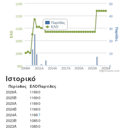
1200
50
1150
40
Παρτίδες
ΕΛΟ
1100
30
Παρτίδες
ΕΛΟ
1050
20
1000
10
950
0
2008A
2011A
2014A
2017A
2020A
2023Α
2026A
Highcharts.com
Ιστορικό
Περίοδος
ΕΛΟ
Παρτίδες
2026A
1169
0
2025B
1169
0
2025A
1169
0
2024B
1169
0
2024A
1169
7
2023B
1085
0
2023Α
1085
0