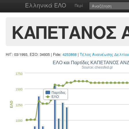
Ελληνικά ΕΛΟ
Περί
ΚΑΠΕΤΑΝΟΣ 
Η/Γ: 03/1993, ΕΣΟ: 34935 | Fide:
4253868
|
Τέλος Ανανέωσης Δελτίου
ΕΛΟ και Παρτίδες ΚΑΠΕΤΑΝΟΣ ΑΝ
Source: chessfed.gr
1750
1500
Παρτίδες
ΕΛΟ
ΕΛΟ
1250
1000