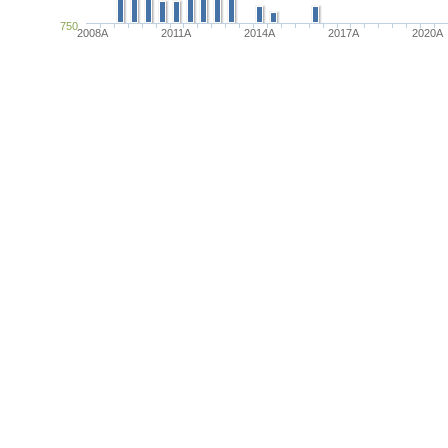
750
2008A
2011A
2014A
2017A
2020A