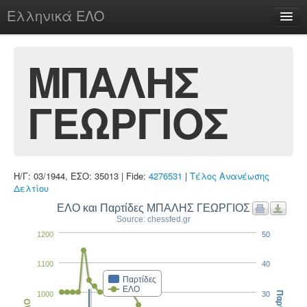
Ελληνικά ΕΛΟ
Περί
ΜΠΑΛΗΣ
ΓΕΩΡΓΙΟΣ
chesstu.be @ discord
Login
Η/Γ: 03/1944, ΕΣΟ: 35013 | Fide:
4276531
|
Τέλος Ανανέωσης
Δελτίου
ΕΛΟ και Παρτίδες ΜΠΑΛΗΣ ΓΕΩΡΓΙΟΣ
Source: chessfed.gr
1200
50
1100
40
Παρτίδες
ΕΛΟ
1000
30