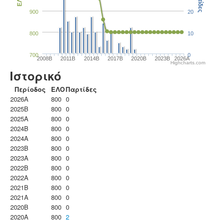
Παρτίδες
ΕΛΟ
900
20
800
10
700
0
2008B
2011B
2014B
2017B
2020B
2023B
2026A
Highcharts.com
Ιστορικό
Περίοδος
ΕΛΟ
Παρτίδες
2026A
800
0
2025B
800
0
2025A
800
0
2024B
800
0
2024A
800
0
2023B
800
0
2023Α
800
0
2022B
800
0
2022A
800
0
2021B
800
0
2021A
800
0
2020B
800
0
2020A
800
2