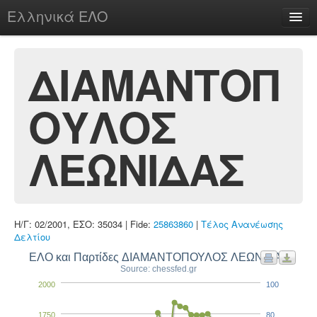
Ελληνικά ΕΛΟ
Περί
ΔΙΑΜΑΝΤΟΠ
ΟΥΛΟΣ
chesstu.be @ discord
Login
ΛΕΩΝΙΔΑΣ
Η/Γ: 02/2001, ΕΣΟ: 35034 | Fide:
25863860
|
Τέλος Ανανέωσης
Δελτίου
ΕΛΟ και Παρτίδες ΔΙΑΜΑΝΤΟΠΟΥΛΟΣ ΛΕΩΝΙΔΑΣ
Source: chessfed.gr
2000
100
1750
80