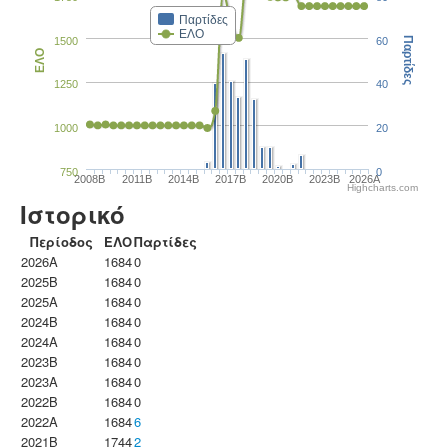
Παρτίδες
ΕΛΟ
1500
60
Παρτίδες
ΕΛΟ
1250
40
1000
20
750
0
2008B
2011B
2014B
2017B
2020B
2023B
2026A
Highcharts.com
Ιστορικό
Περίοδος
ΕΛΟ
Παρτίδες
2026A
1684
0
2025B
1684
0
2025A
1684
0
2024B
1684
0
2024A
1684
0
2023B
1684
0
2023Α
1684
0
2022B
1684
0
2022A
1684
6
2021B
1744
2