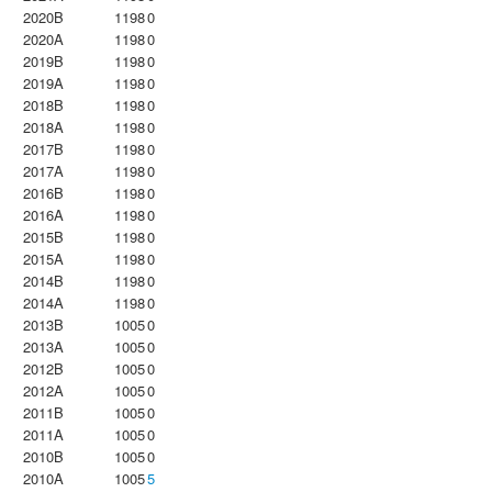
2020B
1198
0
2020A
1198
0
2019B
1198
0
2019A
1198
0
2018B
1198
0
2018A
1198
0
2017B
1198
0
2017A
1198
0
2016B
1198
0
2016A
1198
0
2015B
1198
0
2015A
1198
0
2014B
1198
0
2014A
1198
0
2013B
1005
0
2013A
1005
0
2012B
1005
0
2012A
1005
0
2011B
1005
0
2011A
1005
0
2010B
1005
0
2010A
1005
5