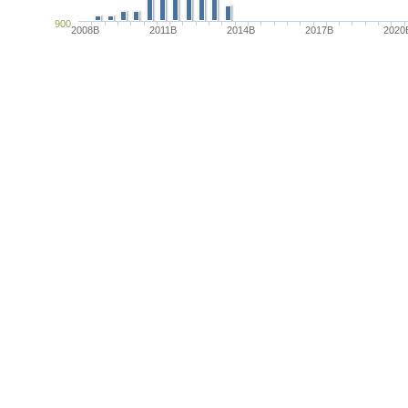
900
2008B
2011B
2014B
2017B
2020