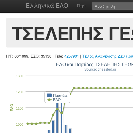
Ελληνικά ΕΛΟ
Περί
ΤΣΕΛΕΠΗΣ ΓΕ
Η/Γ: 06/1999, ΕΣΟ: 35130 | Fide:
4257901
|
Τέλος Ανανέωσης Δελτίου
ΕΛΟ και Παρτίδες ΤΣΕΛΕΠΗΣ ΓΕΩ
Source: chessfed.gr
1300
1200
Παρτίδες
ΕΛΟ
ΕΛΟ
1100
1000