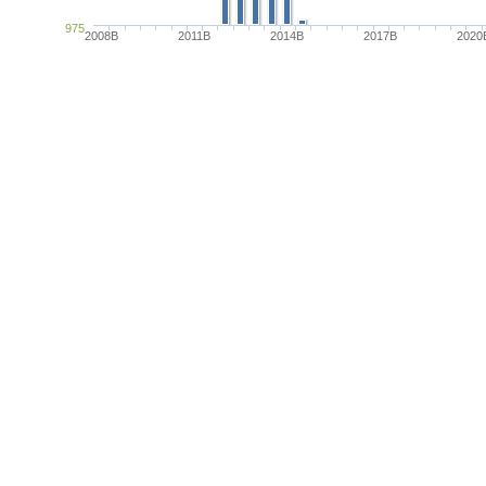
975
2008B
2011B
2014B
2017B
2020