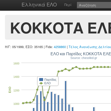
Ελληνικά ΕΛΟ
Περί
ΚΟΚΚΟΤΑ ΕΛ
Η/Γ: 05/1999, ΕΣΟ: 35165 | Fide:
4258860
|
Τέλος Ανανέωσης Δελτίου
ΕΛΟ και Παρτίδες ΚΟΚΚΟΤΑ ΕΛ
Source: chessfed.gr
1600
1400
Παρτίδες
ΕΛΟ
ΕΛΟ
1200
1000