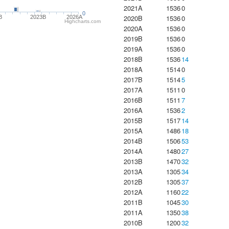
2021A
1536
0
0
2020B
1536
0
B
2023B
2026A
Highcharts.com
2020A
1536
0
2019B
1536
0
2019A
1536
0
2018B
1536
14
2018A
1514
0
2017B
1514
5
2017A
1511
0
2016B
1511
7
2016A
1536
2
2015B
1517
14
2015A
1486
18
2014B
1506
53
2014A
1480
27
2013B
1470
32
2013A
1305
34
2012B
1305
37
2012A
1160
22
2011B
1045
30
2011A
1350
38
2010B
1200
32