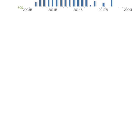
800
2008B
2011B
2014B
2017B
2020