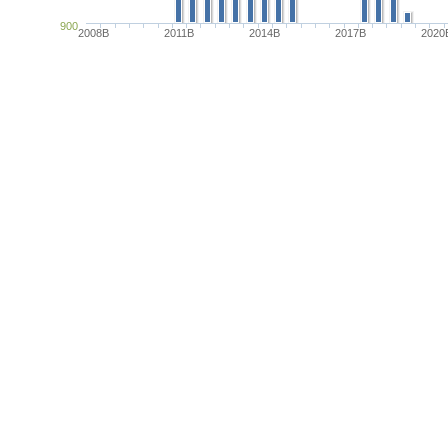
900
2008B
2011B
2014B
2017B
2020