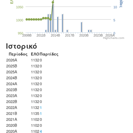
Παρτίδες
ΕΛΟ
1050
10
1000
5
950
0
2008B
2011B
2014B
2017B
2020B
2023B
2026A
Highcharts.com
Ιστορικό
Περίοδος
ΕΛΟ
Παρτίδες
2026A
1132
0
2025B
1132
0
2025A
1132
0
2024B
1132
0
2024A
1132
0
2023B
1132
0
2023Α
1132
0
2022B
1132
0
2022A
1132
1
2021B
1135
1
2021A
1102
0
2020B
1102
0
2020A
1102
4