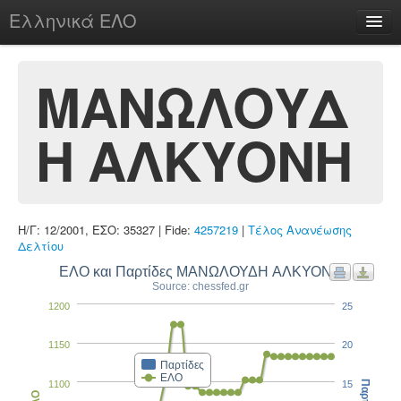
Ελληνικά ΕΛΟ
Περί
ΜΑΝΩΛΟΥΔ
Η ΑΛΚΥΟΝΗ
chesstu.be @ discord
Login
Η/Γ: 12/2001, ΕΣΟ: 35327 | Fide:
4257219
|
Τέλος Ανανέωσης
Δελτίου
ΕΛΟ και Παρτίδες ΜΑΝΩΛΟΥΔΗ ΑΛΚΥΟΝΗ
Source: chessfed.gr
1200
25
1150
20
Παρτίδες
ΕΛΟ
1100
15