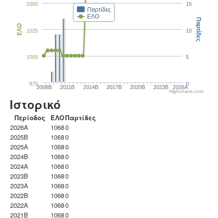
1050
15
Παρτίδες
ΕΛΟ
Παρτίδες
ΕΛΟ
1025
10
1000
5
975
0
2008B
2011B
2014B
2017B
2020B
2023B
2026A
Highcharts.com
Ιστορικό
Περίοδος
ΕΛΟ
Παρτίδες
2026A
1068
0
2025B
1068
0
2025A
1068
0
2024B
1068
0
2024A
1068
0
2023B
1068
0
2023Α
1068
0
2022B
1068
0
2022A
1068
0
2021B
1068
0