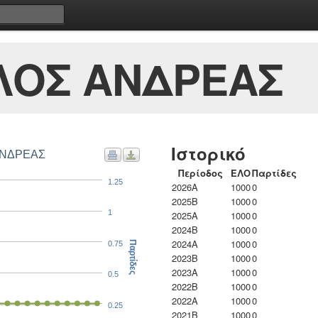
ΛΟΣ ΑΝΔΡΕΑΣ
Ιστορικό
ΑΝΔΡΕΑΣ
Περίοδος
ΕΛΟ
Παρτίδες
1.25
2026A
1000
0
2025B
1000
0
1
2025A
1000
0
2024B
1000
0
2024A
1000
0
0.75
Παρτίδες
2023B
1000
0
2023Α
1000
0
0.5
2022B
1000
0
2022A
1000
0
0.25
2021B
1000
0