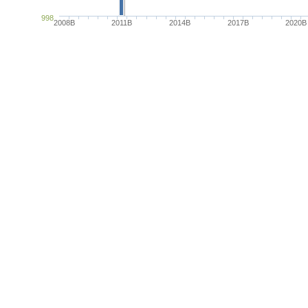
998
2008B
2011B
2014B
2017B
2020B