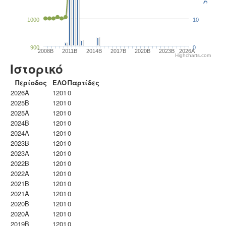
1000
10
900
0
2008B
2011B
2014B
2017B
2020B
2023B
2026A
Highcharts.com
Ιστορικό
Περίοδος
ΕΛΟ
Παρτίδες
2026A
1201
0
2025B
1201
0
2025A
1201
0
2024B
1201
0
2024A
1201
0
2023B
1201
0
2023Α
1201
0
2022B
1201
0
2022A
1201
0
2021B
1201
0
2021A
1201
0
2020B
1201
0
2020A
1201
0
2019B
1201
0