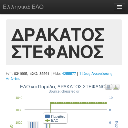
Ελληνικά ΕΛΟ
Περί
ΔΡΑΚΑΤΟΣ
ΣΤΕΦΑΝΟΣ
chesstu.be @ discord
Login
Η/Γ: 03/1995, ΕΣΟ: 35561 | Fide:
4255577
|
Τέλος Ανανέωσης
Δελτίου
ΕΛΟ και Παρτίδες ΔΡΑΚΑΤΟΣ ΣΤΕΦΑΝΟΣ
Source: chessfed.gr
1040
10
1030
8
Παρτίδες
ΕΛΟ
1020
6