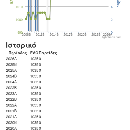
Παρτίδες
ΕΛΟ
1010
4
1000
2
990
0
2008B
2011B
2014B
2017B
2020B
2023B
2026A
Highcharts.com
Ιστορικό
Περίοδος
ΕΛΟ
Παρτίδες
2026A
1035
0
2025B
1035
0
2025A
1035
0
2024B
1035
0
2024A
1035
0
2023B
1035
0
2023Α
1035
0
2022B
1035
0
2022A
1035
0
2021B
1035
0
2021A
1035
0
2020B
1035
0
2020A
1035
0