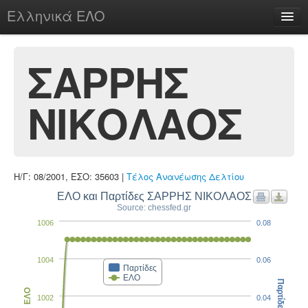
Ελληνικά ΕΛΟ
Περί
ΣΑΡΡΗΣ
ΝΙΚΟΛΑΟΣ
chesstu.be @ discord
Login
Η/Γ: 08/2001, ΕΣΟ: 35603 |
Τέλος Ανανέωσης Δελτίου
ΕΛΟ και Παρτίδες ΣΑΡΡΗΣ ΝΙΚΟΛΑΟΣ
Source: chessfed.gr
1006
0.08
1004
0.06
Παρτίδες
ΕΛΟ
Παρτίδες
ΕΛΟ
1002
0.04