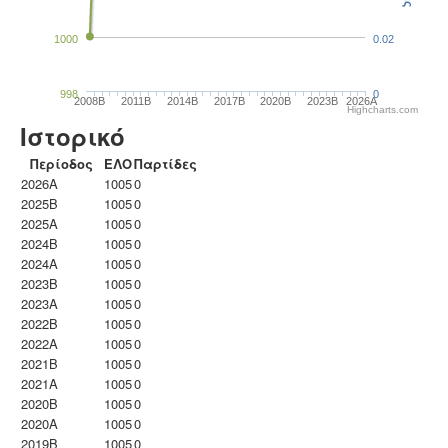
1000
0.02
998
0
2008B
2011B
2014B
2017B
2020B
2023B
2026A
Highcharts.com
Ιστορικό
Περίοδος
ΕΛΟ
Παρτίδες
2026A
1005
0
2025B
1005
0
2025A
1005
0
2024B
1005
0
2024A
1005
0
2023B
1005
0
2023Α
1005
0
2022B
1005
0
2022A
1005
0
2021B
1005
0
2021A
1005
0
2020B
1005
0
2020A
1005
0
2019B
1005
0