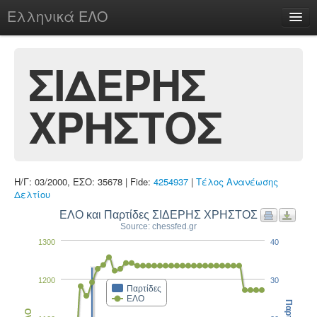
Ελληνικά ΕΛΟ
Περί
ΣΙΔΕΡΗΣ
ΧΡΗΣΤΟΣ
chesstu.be @ discord
Login
Η/Γ: 03/2000, ΕΣΟ: 35678 | Fide:
4254937
|
Τέλος Ανανέωσης
Δελτίου
ΕΛΟ και Παρτίδες ΣΙΔΕΡΗΣ ΧΡΗΣΤΟΣ
Source: chessfed.gr
1300
40
1200
30
Παρτίδες
ΕΛΟ