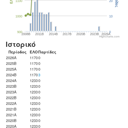
Παρτίδες
ΕΛΟ
1100
20
1000
10
900
0
2008B
2011B
2014B
2017B
2020B
2023B
2026A
Highcharts.com
Ιστορικό
Περίοδος
ΕΛΟ
Παρτίδες
2026A
1170
0
2025B
1170
0
2025A
1170
0
2024B
1170
3
2024A
1233
0
2023B
1233
0
2023Α
1233
0
2022B
1233
0
2022A
1233
0
2021B
1233
0
2021A
1233
0
2020B
1233
0
2020A
1233
0