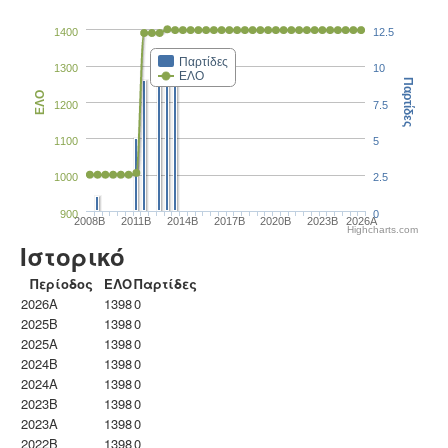
1400
12.5
Παρτίδες
1300
10
ΕΛΟ
Παρτίδες
ΕΛΟ
1200
7.5
1100
5
1000
2.5
900
0
2008B
2011B
2014B
2017B
2020B
2023B
2026A
Highcharts.com
Ιστορικό
Περίοδος
ΕΛΟ
Παρτίδες
2026A
1398
0
2025B
1398
0
2025A
1398
0
2024B
1398
0
2024A
1398
0
2023B
1398
0
2023Α
1398
0
2022B
1398
0