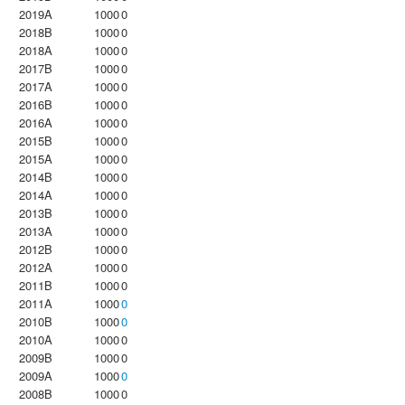
2019A
1000
0
2018B
1000
0
2018A
1000
0
2017B
1000
0
2017A
1000
0
2016B
1000
0
2016A
1000
0
2015B
1000
0
2015A
1000
0
2014B
1000
0
2014A
1000
0
2013B
1000
0
2013A
1000
0
2012B
1000
0
2012A
1000
0
2011B
1000
0
2011A
1000
0
2010B
1000
0
2010A
1000
0
2009B
1000
0
2009A
1000
0
2008B
1000
0