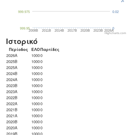
999.975
0.02
999.95
0
2008B
2011B
2014B
2017B
2020B
2023B
2026A
Highcharts.com
Ιστορικό
Περίοδος
ΕΛΟ
Παρτίδες
2026A
1000
0
2025B
1000
0
2025A
1000
0
2024B
1000
0
2024A
1000
0
2023B
1000
0
2023Α
1000
0
2022B
1000
0
2022A
1000
0
2021B
1000
0
2021A
1000
0
2020B
1000
0
2020A
1000
0
2019B
1000
0