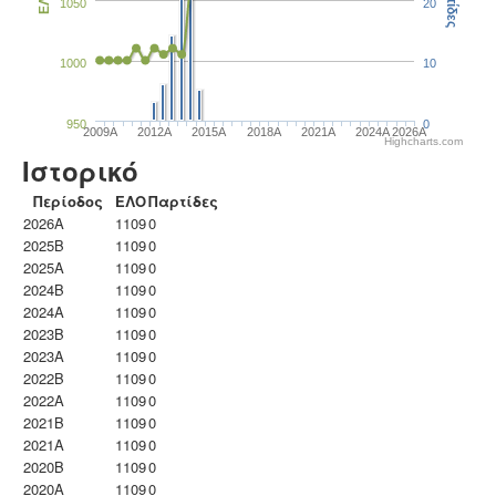
Παρτίδες
ΕΛΟ
1050
20
1000
10
950
0
2009A
2012A
2015A
2018A
2021A
2024A
2026A
Highcharts.com
Ιστορικό
Περίοδος
ΕΛΟ
Παρτίδες
2026A
1109
0
2025B
1109
0
2025A
1109
0
2024B
1109
0
2024A
1109
0
2023B
1109
0
2023Α
1109
0
2022B
1109
0
2022A
1109
0
2021B
1109
0
2021A
1109
0
2020B
1109
0
2020A
1109
0