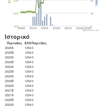
Παρτίδες
ΕΛΟ
1100
20
1000
10
900
0
2009A
2012A
2015A
2018A
2021A
2024A
2026A
Highcharts.com
Ιστορικό
Περίοδος
ΕΛΟ
Παρτίδες
2026A
1254
0
2025B
1254
0
2025A
1254
0
2024B
1254
0
2024A
1254
0
2023B
1254
0
2023Α
1254
0
2022B
1254
0
2022A
1254
0
2021B
1254
0
2021A
1254
0
2020B
1254
0
2020A
1254
0