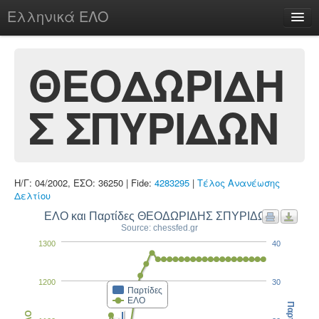
Ελληνικά ΕΛΟ
Περί
ΘΕΟΔΩΡΙΔΗ
Σ ΣΠΥΡΙΔΩΝ
chesstu.be @ discord
Login
Η/Γ: 04/2002, ΕΣΟ: 36250 | Fide:
4283295
|
Τέλος Ανανέωσης
Δελτίου
ΕΛΟ και Παρτίδες ΘΕΟΔΩΡΙΔΗΣ ΣΠΥΡΙΔΩΝ
Source: chessfed.gr
1300
40
1200
30
Παρτίδες
ΕΛΟ