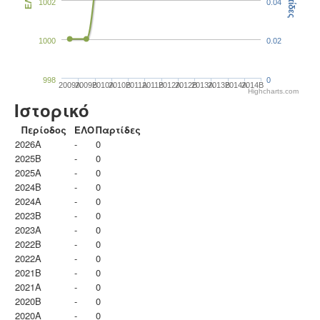
Παρτίδες
ΕΛΟ
1002
0.04
1000
0.02
998
0
2009A
2009B
2010A
2010B
2011A
2011B
2012A
2012B
2013A
2013B
2014A
2014B
Highcharts.com
Ιστορικό
Περίοδος
ΕΛΟ
Παρτίδες
2026A
-
0
2025B
-
0
2025A
-
0
2024B
-
0
2024A
-
0
2023B
-
0
2023Α
-
0
2022B
-
0
2022A
-
0
2021B
-
0
2021A
-
0
2020B
-
0
2020A
-
0