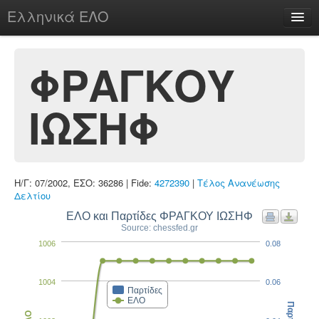
Ελληνικά ΕΛΟ
Περί
ΦΡΑΓΚΟΥ
ΙΩΣΗΦ
chesstu.be @ discord
Login
Η/Γ: 07/2002, ΕΣΟ: 36286 | Fide:
4272390
|
Τέλος Ανανέωσης
Δελτίου
ΕΛΟ και Παρτίδες ΦΡΑΓΚΟΥ ΙΩΣΗΦ
Source: chessfed.gr
1006
0.08
1004
0.06
Παρτίδες
ΕΛΟ