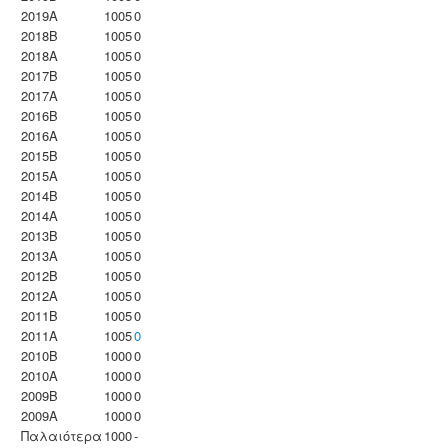
2019A
1005
0
2018B
1005
0
2018A
1005
0
2017B
1005
0
2017A
1005
0
2016B
1005
0
2016A
1005
0
2015B
1005
0
2015A
1005
0
2014B
1005
0
2014A
1005
0
2013B
1005
0
2013A
1005
0
2012B
1005
0
2012A
1005
0
2011B
1005
0
2011A
1005
0
2010B
1000
0
2010A
1000
0
2009B
1000
0
2009A
1000
0
Παλαιότερα
1000
-