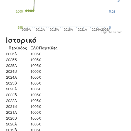
1000
0.02
998
0
2009A
2012A
2015A
2018A
2021A
2024A
2026A
Highcharts.com
Ιστορικό
Περίοδος
ΕΛΟ
Παρτίδες
2026A
1005
0
2025B
1005
0
2025A
1005
0
2024B
1005
0
2024A
1005
0
2023B
1005
0
2023Α
1005
0
2022B
1005
0
2022A
1005
0
2021B
1005
0
2021A
1005
0
2020B
1005
0
2020A
1005
0
2019B
1005
0