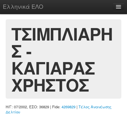
Ελληνικά ΕΛΟ
Περί
ΤΣΙΜΠΛΙΑΡΗ
Σ -
chesstu.be @ discord
Login
ΚΑΓΙΑΡΑΣ
ΧΡΗΣΤΟΣ
Η/Γ: 07/2002, ΕΣΟ: 36829 | Fide:
4269829
|
Τέλος Ανανέωσης
Δελτίου