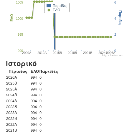
1005
6
Παρτίδες
ΕΛΟ
Παρτίδες
ΕΛΟ
1000
4
995
2
990
0
2009A
2012A
2015B
2018B
2021B
2024B
2026A
Highcharts.com
Ιστορικό
Περίοδος
ΕΛΟ
Παρτίδες
2026A
994
0
2025B
994
0
2025A
994
0
2024B
994
0
2024A
994
0
2023B
994
0
2023Α
994
0
2022B
994
0
2022A
994
0
2021B
994
0