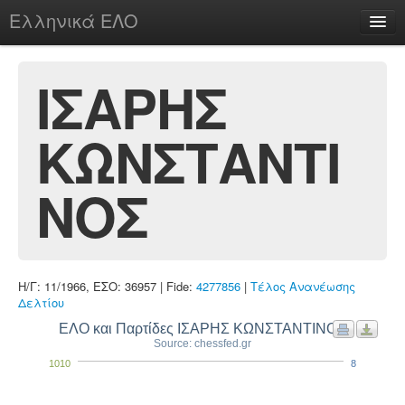
Ελληνικά ΕΛΟ
Περί
ΙΣΑΡΗΣ
ΚΩΝΣΤΑΝΤΙ
chesstu.be @ discord
Login
ΝΟΣ
Η/Γ: 11/1966, ΕΣΟ: 36957 | Fide:
4277856
|
Τέλος Ανανέωσης
Δελτίου
ΕΛΟ και Παρτίδες ΙΣΑΡΗΣ ΚΩΝΣΤΑΝΤΙΝΟΣ
Source: chessfed.gr
1010
8