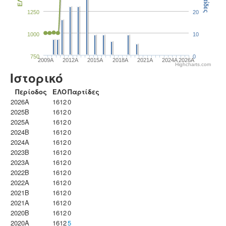
Παρτίδες
ΕΛΟ
1250
20
1000
10
750
0
2009A
2012A
2015A
2018A
2021A
2024A
2026A
Highcharts.com
Ιστορικό
Περίοδος
ΕΛΟ
Παρτίδες
2026A
1612
0
2025B
1612
0
2025A
1612
0
2024B
1612
0
2024A
1612
0
2023B
1612
0
2023Α
1612
0
2022B
1612
0
2022A
1612
0
2021B
1612
0
2021A
1612
0
2020B
1612
0
2020A
1612
5