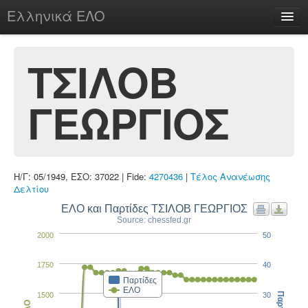
Ελληνικά ΕΛΟ
Περί
ΤΣΙΛΟΒ
ΓΕΩΡΓΙΟΣ
chesstu.be @ discord
Login
Η/Γ: 05/1949, ΕΣΟ: 37022 | Fide:
4270436
|
Τέλος Ανανέωσης
Δελτίου
ΕΛΟ και Παρτίδες ΤΣΙΛΟΒ ΓΕΩΡΓΙΟΣ
Source: chessfed.gr
2000
50
1750
40
Παρτίδες
ΕΛΟ
1500
30