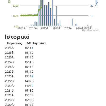
Παρτίδες
ΕΛΟ
1200
20
1000
10
800
0
2009A
2012A
2015A
2018A
2021A
2024A
2026A
Highcharts.com
Ιστορικό
Περίοδος
ΕΛΟ
Παρτίδες
2026A
1511
1
2025B
1514
0
2025A
1514
0
2024B
1514
0
2024A
1514
0
2023B
1514
0
2023Α
1514
2
2022B
1497
0
2022A
1497
7
2021B
1513
0
2021A
1513
0
2020B
1513
0
2020A
1513
0