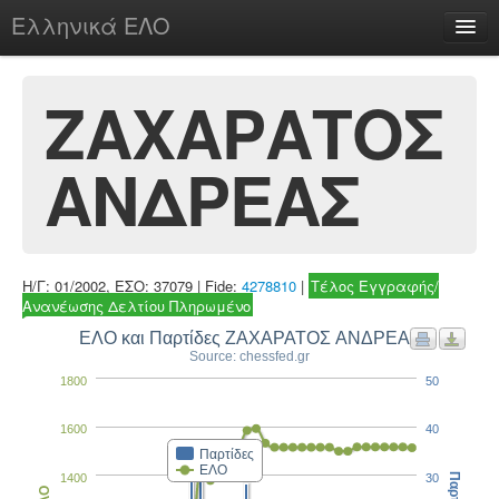
Ελληνικά ΕΛΟ
Περί
ΖΑΧΑΡΑΤΟΣ
ΑΝΔΡΕΑΣ
chesstu.be @ discord
Login
Η/Γ: 01/2002, ΕΣΟ: 37079 | Fide:
4278810
|
Τέλος Εγγραφής/
Ανανέωσης Δελτίου Πληρωμένο
ΕΛΟ και Παρτίδες ΖΑΧΑΡΑΤΟΣ ΑΝΔΡΕΑΣ
Source: chessfed.gr
1800
50
1600
40
Παρτίδες
ΕΛΟ
1400
30