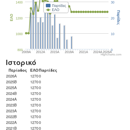
1400
30
Παρτίδες
ΕΛΟ
Παρτίδες
ΕΛΟ
1200
20
1000
10
800
0
2009A
2012A
2015A
2018A
2021A
2024A
2026A
Highcharts.com
Ιστορικό
Περίοδος
ΕΛΟ
Παρτίδες
2026A
1270
0
2025B
1270
0
2025A
1270
0
2024B
1270
0
2024A
1270
0
2023B
1270
0
2023Α
1270
0
2022B
1270
0
2022A
1270
0
2021B
1270
0