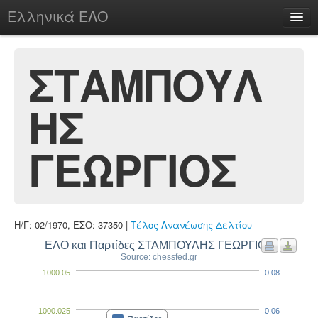
Ελληνικά ΕΛΟ
Περί
ΣΤΑΜΠΟΥΛ
ΗΣ
chesstu.be @ discord
Login
ΓΕΩΡΓΙΟΣ
Η/Γ: 02/1970, ΕΣΟ: 37350 |
Τέλος Ανανέωσης Δελτίου
ΕΛΟ και Παρτίδες ΣΤΑΜΠΟΥΛΗΣ ΓΕΩΡΓΙΟΣ
Source: chessfed.gr
1000.05
0.08
1000.025
0.06