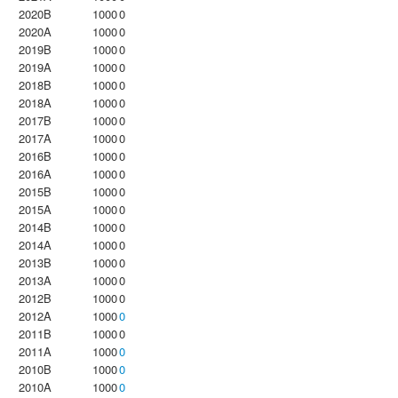
2020B
1000
0
2020A
1000
0
2019B
1000
0
2019A
1000
0
2018B
1000
0
2018A
1000
0
2017B
1000
0
2017A
1000
0
2016B
1000
0
2016A
1000
0
2015B
1000
0
2015A
1000
0
2014B
1000
0
2014A
1000
0
2013B
1000
0
2013A
1000
0
2012B
1000
0
2012A
1000
0
2011B
1000
0
2011A
1000
0
2010B
1000
0
2010A
1000
0