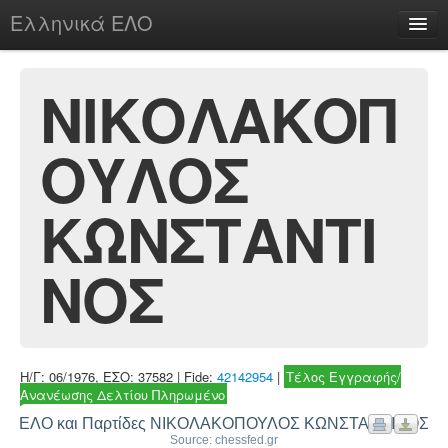
Ελληνικά ΕΛΟ
Περί
ΝΙΚΟΛΑΚΟΠ
ΟΥΛΟΣ
chesstu.be @ discord
Login
ΚΩΝΣΤΑΝΤΙ
ΝΟΣ
Η/Γ: 06/1976, ΕΣΟ: 37582 | Fide:
42142954
|
Τέλος Εγγραφής/
Ανανέωσης Δελτίου Πληρωμένο
ΕΛΟ και Παρτίδες ΝΙΚΟΛΑΚΟΠΟΥΛΟΣ ΚΩΝΣΤΑΝΤΙΝΟΣ
Source: chessfed.gr