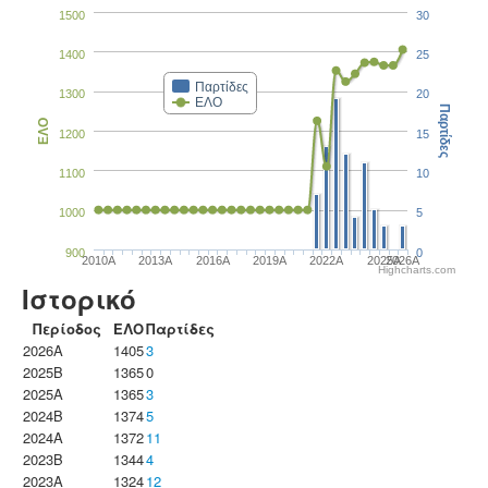
1500
30
1400
25
Παρτίδες
1300
20
ΕΛΟ
Παρτίδες
ΕΛΟ
1200
15
1100
10
1000
5
900
0
2010A
2013A
2016A
2019A
2022A
2025A
2026A
Highcharts.com
Ιστορικό
Περίοδος
ΕΛΟ
Παρτίδες
2026A
1405
3
2025B
1365
0
2025A
1365
3
2024B
1374
5
2024A
1372
11
2023B
1344
4
2023Α
1324
12