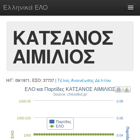
Ελληνικά ΕΛΟ
Περί
ΚΑΤΣΑΝΟΣ
ΑΙΜΙΛΙΟΣ
chesstu.be @ discord
Login
Η/Γ: 09/1971, ΕΣΟ: 37737 |
Τέλος Ανανέωσης Δελτίου
ΕΛΟ και Παρτίδες ΚΑΤΣΑΝΟΣ ΑΙΜΙΛΙΟΣ
Source: chessfed.gr
1000.05
0.08
1000.025
0.06
Παρτίδες
ΕΛΟ
Παρτίδες
ΕΛΟ
1000
0.04