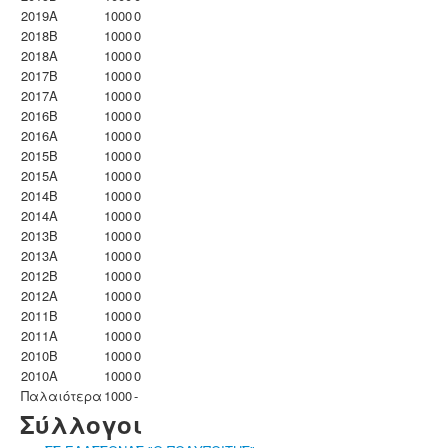
2019A
1000
0
2018B
1000
0
2018A
1000
0
2017B
1000
0
2017A
1000
0
2016B
1000
0
2016A
1000
0
2015B
1000
0
2015A
1000
0
2014B
1000
0
2014A
1000
0
2013B
1000
0
2013A
1000
0
2012B
1000
0
2012A
1000
0
2011B
1000
0
2011A
1000
0
2010B
1000
0
2010A
1000
0
Παλαιότερα
1000
-
Σύλλογοι