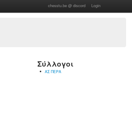
chesstu.be @ discord
Login
Σύλλογοι
ΑΣ ΠΕΡΑ