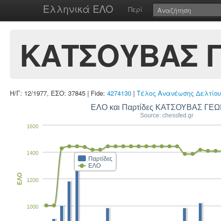
Ελληνικά ΕΛΟ
Περί
ΚΑΤΣΟΥΒΑΣ 
Η/Γ: 12/1977, ΕΣΟ: 37845 | Fide:
4274130
|
Τέλος Ανανέωσης Δελτίου
ΕΛΟ και Παρτίδες ΚΑΤΣΟΥΒΑΣ ΓΕΩ
Source: chessfed.gr
1600
1400
Παρτίδες
ΕΛΟ
ΕΛΟ
1200
1000