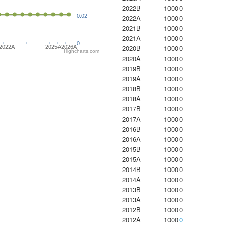
2022B
1000
0
0.02
2022A
1000
0
2021B
1000
0
2021A
1000
0
0
2020B
1000
0
2022A
2025A
2026A
Highcharts.com
2020A
1000
0
2019B
1000
0
2019A
1000
0
2018B
1000
0
2018A
1000
0
2017B
1000
0
2017A
1000
0
2016B
1000
0
2016A
1000
0
2015B
1000
0
2015A
1000
0
2014B
1000
0
2014A
1000
0
2013B
1000
0
2013A
1000
0
2012B
1000
0
2012A
1000
0