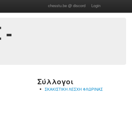
chesstu.be @ discord
Login
 -
Σύλλογοι
ΣΚΑΚΙΣΤΙΚΗ ΛΕΣΧΗ ΦΛΩΡΙΝΑΣ