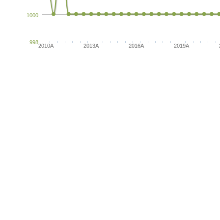
1000
998
2010A
2013A
2016A
2019A