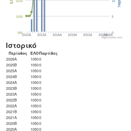
Παρτίδες
ΕΛΟ
1020
10
1000
5
980
0
2010A
2013A
2016A
2019A
2022A
2025A
2026A
Highcharts.com
Ιστορικό
Περίοδος
ΕΛΟ
Παρτίδες
2026A
1050
0
2025B
1050
0
2025A
1050
0
2024B
1050
0
2024A
1050
0
2023B
1050
0
2023Α
1050
0
2022B
1050
0
2022A
1050
0
2021B
1050
0
2021A
1050
0
2020B
1050
0
2020A
1050
0