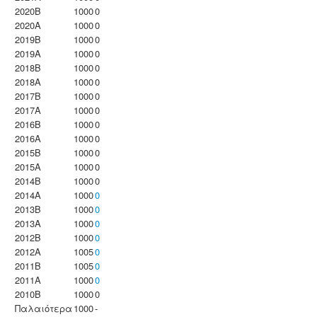
2020B
1000
0
2020A
1000
0
2019B
1000
0
2019A
1000
0
2018B
1000
0
2018A
1000
0
2017B
1000
0
2017A
1000
0
2016B
1000
0
2016A
1000
0
2015B
1000
0
2015A
1000
0
2014B
1000
0
2014A
1000
0
2013B
1000
0
2013A
1000
0
2012B
1000
0
2012A
1005
0
2011B
1005
0
2011A
1000
0
2010B
1000
0
Παλαιότερα
1000
-