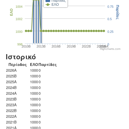
Παρτίδες
ΕΛΟ
1004
0.75
Παρτίδες
ΕΛΟ
1002
0.5
1000
0.25
998
0
2010B
2013B
2016B
2019B
2022B
2025B
2026A
Highcharts.com
Ιστορικό
Περίοδος
ΕΛΟ
Παρτίδες
2026A
1000
0
2025B
1000
0
2025A
1000
0
2024B
1000
0
2024A
1000
0
2023B
1000
0
2023Α
1000
0
2022B
1000
0
2022A
1000
0
2021B
1000
0
2021A
1000
0