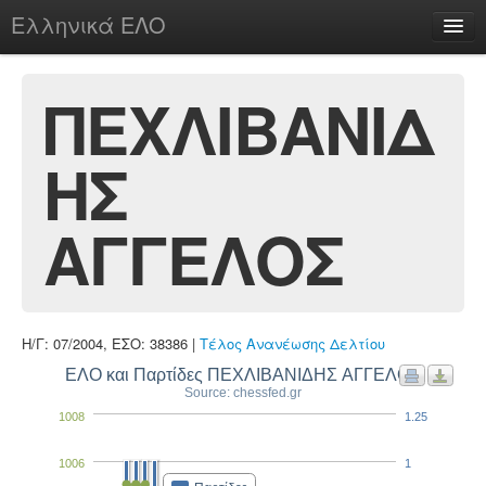
Ελληνικά ΕΛΟ
Περί
ΠΕΧΛΙΒΑΝΙΔ
ΗΣ
chesstu.be @ discord
Login
ΑΓΓΕΛΟΣ
Η/Γ: 07/2004, ΕΣΟ: 38386 |
Τέλος Ανανέωσης Δελτίου
ΕΛΟ και Παρτίδες ΠΕΧΛΙΒΑΝΙΔΗΣ ΑΓΓΕΛΟΣ
Source: chessfed.gr
1008
1.25
1006
1