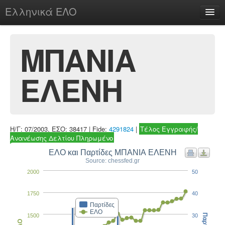
Ελληνικά ΕΛΟ
Περί
ΜΠΑΝΙΑ
ΕΛΕΝΗ
chesstu.be @ discord
Login
Η/Γ: 07/2003, ΕΣΟ: 38417 | Fide:
4291824
|
Τέλος Εγγραφής/
Ανανέωσης Δελτίου Πληρωμένο
ΕΛΟ και Παρτίδες ΜΠΑΝΙΑ ΕΛΕΝΗ
Source: chessfed.gr
2000
50
1750
40
Παρτίδες
ΕΛΟ
1500
30