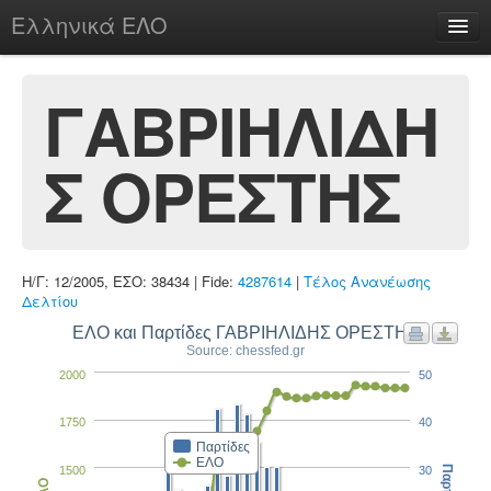
Ελληνικά ΕΛΟ
Περί
ΓΑΒΡΙΗΛΙΔΗ
Σ ΟΡΕΣΤΗΣ
chesstu.be @ discord
Login
Η/Γ: 12/2005, ΕΣΟ: 38434 | Fide:
4287614
|
Τέλος Ανανέωσης
Δελτίου
ΕΛΟ και Παρτίδες ΓΑΒΡΙΗΛΙΔΗΣ ΟΡΕΣΤΗΣ
Source: chessfed.gr
2000
50
1750
40
Παρτίδες
ΕΛΟ
1500
30